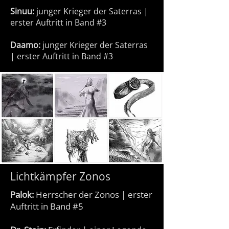
Sinuu:
junger Krieger der Saterras |
erster Auftritt in Band #3
Daamo:
junger Krieger der Saterras
| erster Auftritt in Band #3
Lichtkämpfer Zonos
Palok:
Herrscher der Zonos | erster
Auftritt in Band #5